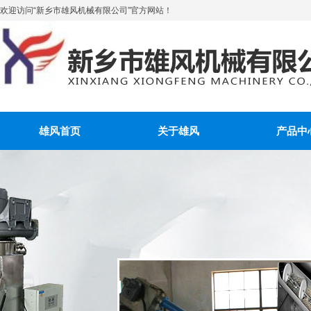
欢迎访问“新乡市雄风机械有限公司”官方网站！
雄风首页
关于雄风
产品中