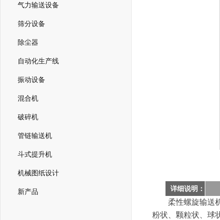
气力输送设备
筛分设备
除尘器
自动化生产线
振动设备
混合机
破碎机
管链输送机
斗式提升机
机械图纸设计
详细说明：
新产品
柔性螺旋输送机可
粉状、颗粒状、球