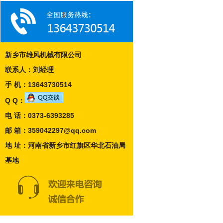
新乡市雄风机械有限公司
联系人：刘经理
手 机：13643730514
Q Q：
电 话：0373-6393285
邮 箱：359042297@qq.com
地 址：河南省新乡市红旗区华北石油局
基地