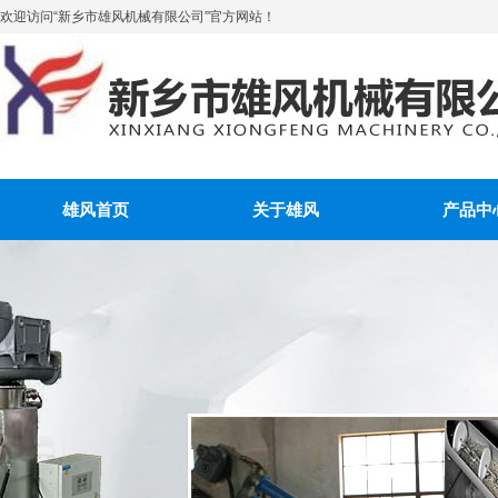
欢迎访问“新乡市雄风机械有限公司”官方网站！
雄风首页
关于雄风
产品中