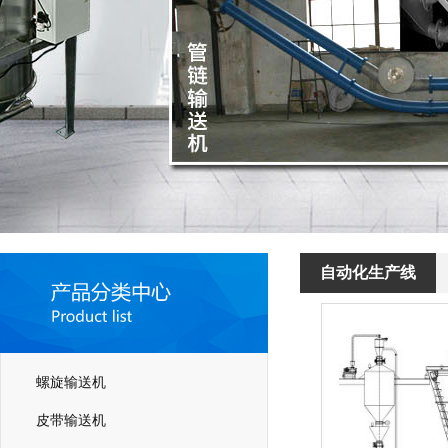
自动化生产线
螺旋输送机
皮带输送机