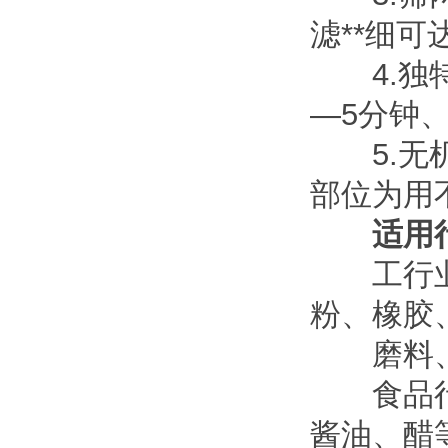
滤**细可
4.独特
—5分钟
5.无机
部位为用
适用行
工行业：
粉、橡胶
磨料、陶
食品行业
酱油、醋