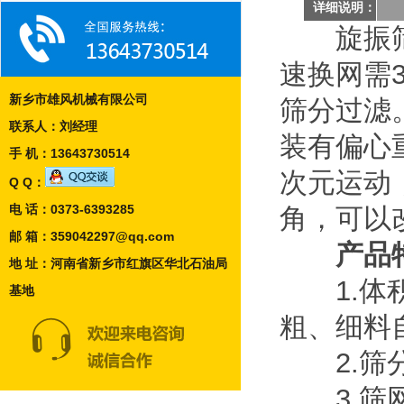
详细说明：
旋振筛是
速换网需
新乡市雄风机械有限公司
筛分过滤
联系人：刘经理
装有偏心
手 机：13643730514
次元运动
Q Q：
电 话：0373-6393285
角，可以
邮 箱：359042297@qq.com
产品
地 址：河南省新乡市红旗区华北石油局
1.体积
基地
粗、细料
2.筛分
3.筛网不