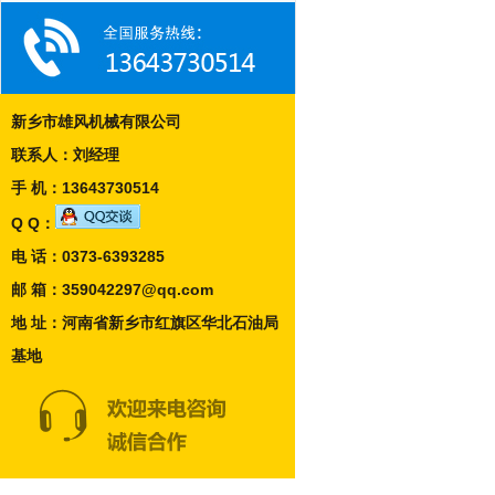
新乡市雄风机械有限公司
联系人：刘经理
手 机：13643730514
Q Q：
电 话：0373-6393285
邮 箱：359042297@qq.com
地 址：河南省新乡市红旗区华北石油局
基地