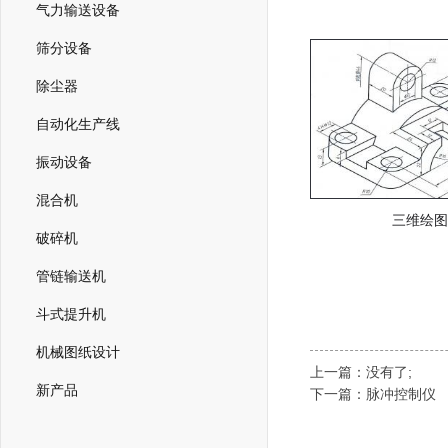
气力输送设备
筛分设备
除尘器
自动化生产线
振动设备
混合机
三维绘图
破碎机
管链输送机
斗式提升机
机械图纸设计
上一篇：没有了;
新产品
下一篇：
脉冲控制仪