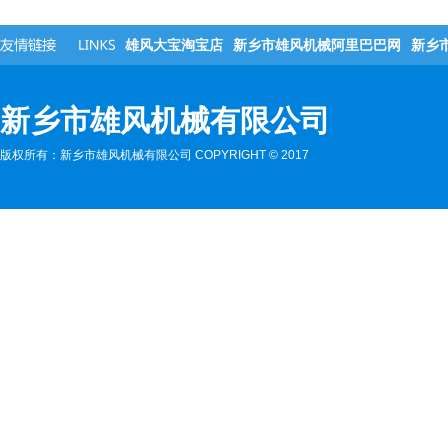
雄风大宝淘宝店
新乡市雄风机械阿里巴巴网
新乡
新乡市雄风机械有限公司
版权所有：新乡市雄风机械有限公司 COPYRIGHT
©
2017