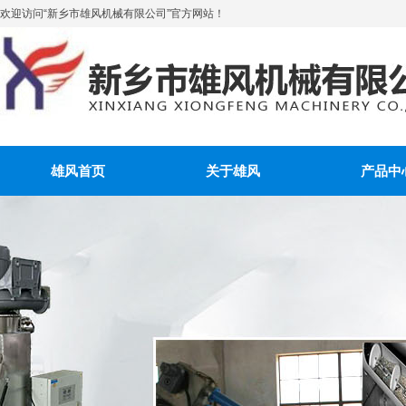
欢迎访问“新乡市雄风机械有限公司”官方网站！
雄风首页
关于雄风
产品中