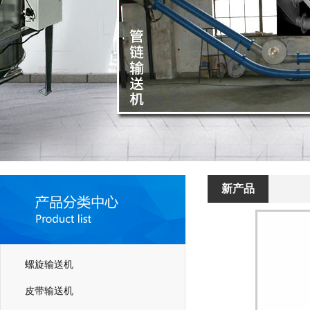
新产品
螺旋输送机
皮带输送机