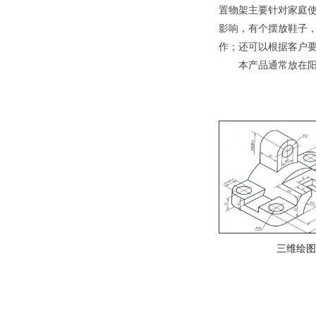
置物架主要针对家庭
影响，有个摆放鞋子，
作；还可以根据客户
本产品通常放在阳台
三维绘图