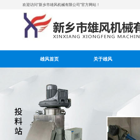
欢迎访问“新乡市雄风机械有限公司”官方网站！
雄风首页
关于雄风