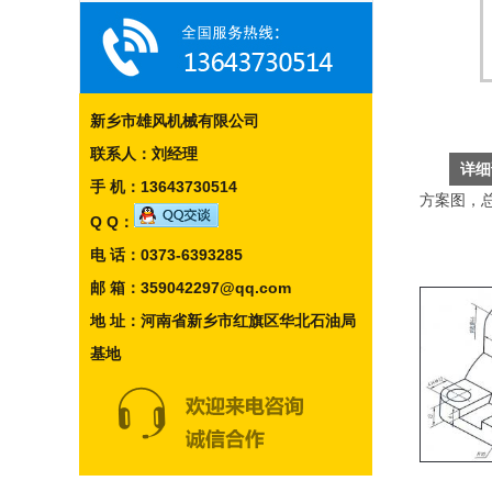
新乡市雄风机械有限公司
联系人：刘经理
详细
手 机：13643730514
方案图，
Q Q：
电 话：0373-6393285
邮 箱：359042297@qq.com
地 址：河南省新乡市红旗区华北石油局
基地