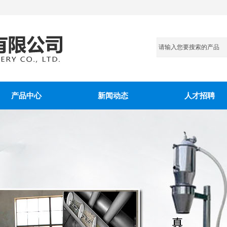
产品中心
新闻动态
人才招聘