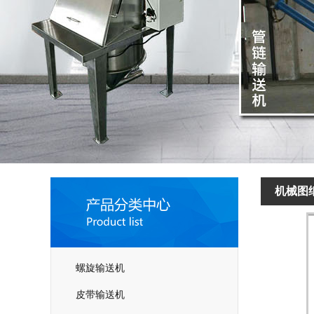
机械图
螺旋输送机
皮带输送机