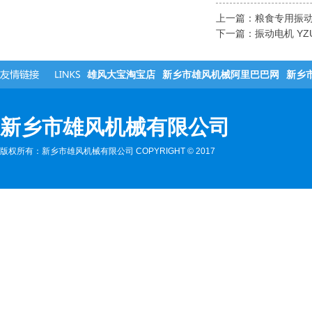
上一篇：
粮食专用振动电
下一篇：
振动电机 YZU
雄风大宝淘宝店
新乡市雄风机械阿里巴巴网
新乡
新乡市雄风机械有限公司
版权所有：新乡市雄风机械有限公司 COPYRIGHT
©
2017