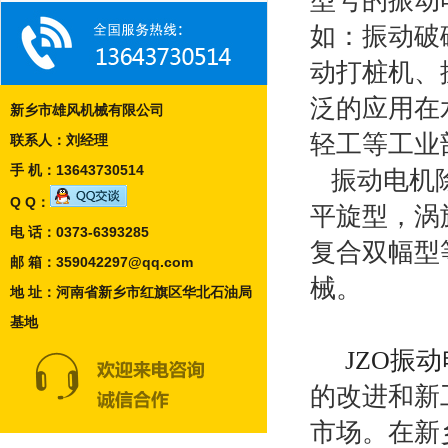
型号的振动
如：振动破
动打桩机、
泛的应用在
新乡市雄风机械有限公司
轻工等工业
联系人：刘经理
手 机：13643730514
振动电机
Q Q：
平旋型，涡
电 话：0373-6393285
复合双幅型
邮 箱：359042297@qq.com
械。
地 址：河南省新乡市红旗区华北石油局
基地
JZO振
的改进和新
市场。在新