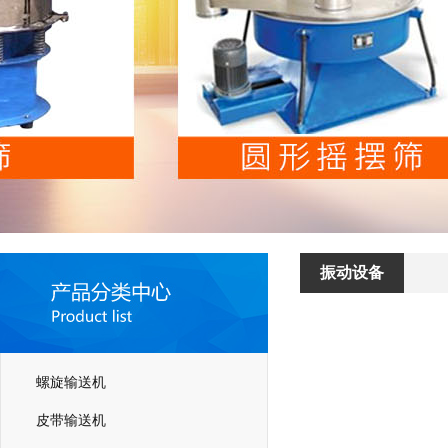
振动设备
螺旋输送机
皮带输送机