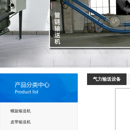
气力输送设备
螺旋输送机
皮带输送机