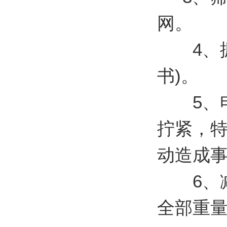
网。
4、振
书)。
5、电
拧紧，
动
造成
6、减
全部重