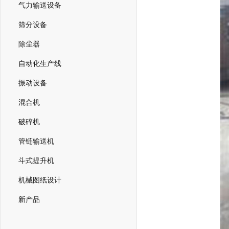
气力输送设备
筛分设备
除尘器
自动化生产线
振动设备
混合机
破碎机
管链输送机
斗式提升机
机械图纸设计
新产品