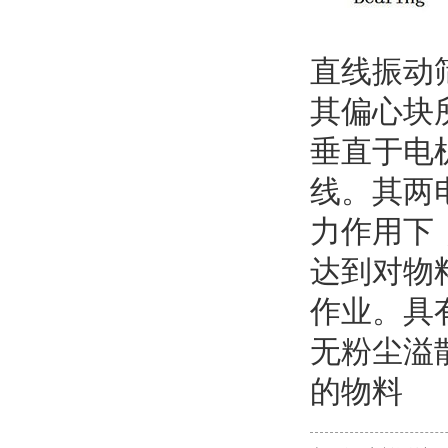
直线振动
其偏心块
垂直于电
线。其两
力作用下
达到对物
作业。具
无粉尘溢
的物料