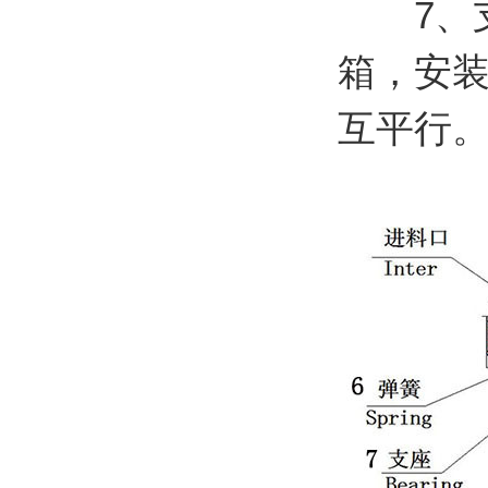
7、支
箱，安
互平行